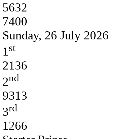
5632
7400
Sunday, 26 July 2026
st
1
2136
nd
2
9313
rd
3
1266