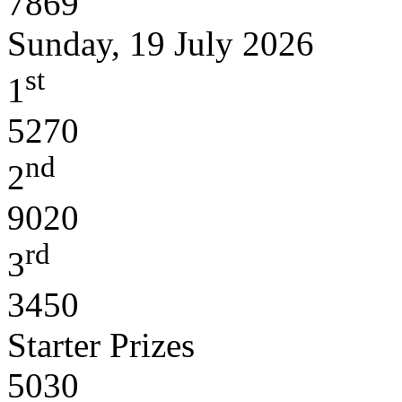
7869
Sunday, 19 July 2026
st
1
5270
nd
2
9020
rd
3
3450
Starter Prizes
5030