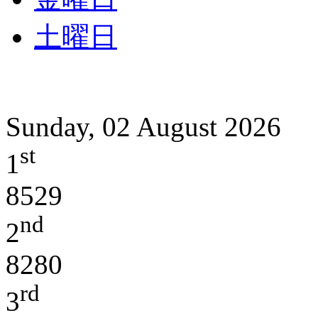
土曜日
Sunday, 02 August 2026
st
1
8529
nd
2
8280
rd
3